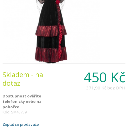
450 Kč
Skladem - na
dotaz
371,90 Kč
bez DPH
Dostupnost ověříte
telefonicky nebo na
pobočce
Kód: SM43739
Zeptat se prodavače