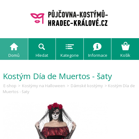
Domů
Hledat
Kategorie
Informace
Košík
Kostým Día de Muertos - šaty
E-shop
>
Kostýmy na Halloween
>
Dámské kostýmy
> Kostým Día de
Muertos - šaty