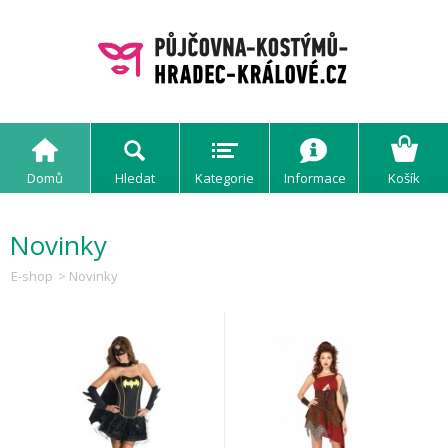
Domů
Hledat
Kategorie
Informace
Košík
Novinky
E-shop
> Novinky