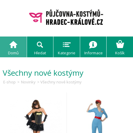
Domů
Hledat
Kategorie
Informace
Košík
Všechny nové kostýmy
E-shop
>
Novinky
> Všechny nové kostýmy