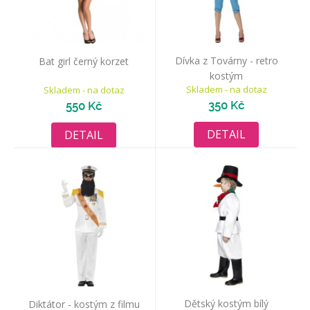
Dívka z Továrny - retro
Bat girl černý korzet
kostým
Skladem - na dotaz
Skladem - na dotaz
350 Kč
550 Kč
DETAIL
DETAIL
Dětský kostým bílý
Diktátor - kostým z filmu