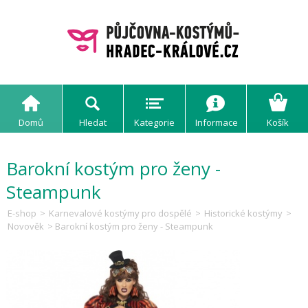
Domů
Hledat
Kategorie
Informace
Košík
Barokní kostým pro ženy -
Steampunk
E-shop
>
Karnevalové kostýmy pro dospělé
>
Historické kostýmy
>
Novověk
> Barokní kostým pro ženy - Steampunk