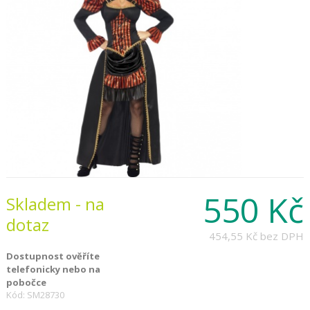
550 Kč
Skladem - na
dotaz
454,55 Kč
bez DPH
Dostupnost ověříte
telefonicky nebo na
pobočce
Kód: SM28730