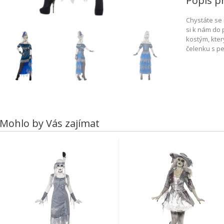
Popis p
Chystáte se 
si k nám do 
kostým, kter
čelenku s pe
Mohlo by Vás zajímat