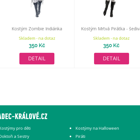
Kostým Zombie Indiánka
Kostým Mrtvá Pirátka - šediv
Skladem - na dotaz
Skladem - na dotaz
350 Kč
350 Kč
DETAIL
DETAIL
Kostýmy pro děti
Kostýmy na Halloween
Doktoři a Sestry
Piráti