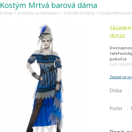
Kostým Mrtvá barová dáma
E-shop
>
Kostýmy na Halloween
>
Dámské kostýmy
> Kostým Mrtvá ba
Skladem
dotaz
Dostupnost
telefonick
pobočce
Kód: SM289
Zeptat se p
Doba
Počet