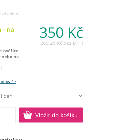
rová dáma
350 Kč
 - na
289,26 Kč
bez DPH
 ověříte
y nebo na
11
rodavače