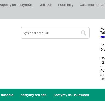
Doplňky ke kostýmům
Velikosti
Podmínky
Costume Rental
Ko
Tel
inf
Pů
Di
• 2
• 3
• 
Po 
So:
Ne
 dospělé
Kostýmy pro děti
Kostýmy na Halloween