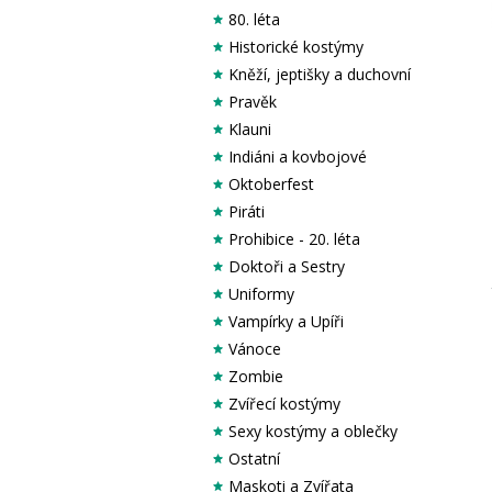
80. léta
Historické kostýmy
Kněží, jeptišky a duchovní
Pravěk
Klauni
Indiáni a kovbojové
Oktoberfest
Piráti
Prohibice - 20. léta
Doktoři a Sestry
Uniformy
Vampírky a Upíři
Vánoce
Zombie
Zvířecí kostýmy
Sexy kostýmy a oblečky
Ostatní
Maskoti a Zvířata