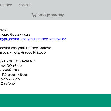
 Hradec
Kontakt
Košík je prázdný
ntakt:
.: +420 602 273 523
o
@pujcovna-kostymu-hradec-kralove
.cz
jčovna kostýmů Hradec Králové:
višova 757/1, Hradec Králové
4.12. - 26.12. ZAVŘENO
1.12. DO 16:00
1.1. ZAVŘENO
- Pá: 9:00 - 18:00
 9:00 - 14:00
: Zavřeno