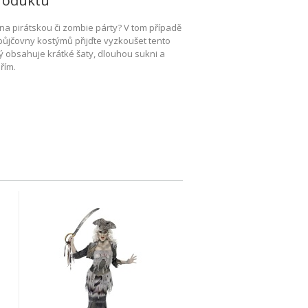
roduktu
na pirátskou či zombie párty? V tom případě
půjčovny kostýmů přijďte vyzkoušet tento
ý obsahuje krátké šaty, dlouhou sukni a
řím.