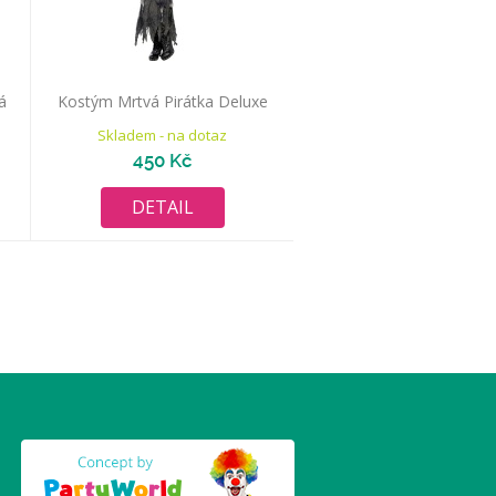
á
Kostým Mrtvá Pirátka Deluxe
Skladem - na dotaz
450 Kč
DETAIL