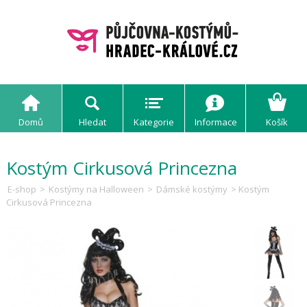
Domů
Hledat
Kategorie
Informace
Košík
Kostým Cirkusová Princezna
E-shop
>
Kostýmy na Halloween
>
Dámské kostýmy
> Kostým
Cirkusová Princezna